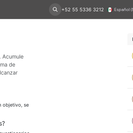
ity & Orchestration
Soluciones
+52 55 5336 3212
pharmadomus
Español 
 Acumule
orma de
lcanzar
 objetivo, se
s?