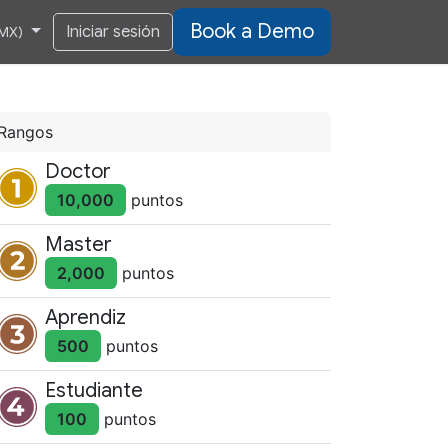
​​​​​​Book​​ a Demo
Iniciar sesión
(MX)
Rangos
Doctor
10,000
punto
s
Master
2,000
punto
s
Aprendiz
500
punto
s
Estudiante
100
punto
s