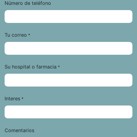
Número de teléfono
Tu correo
*
Su hospital o farmacia
*
Interes
*
Comentarios