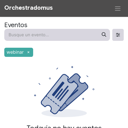
Orchestradomus​
Eventos
webinar
×